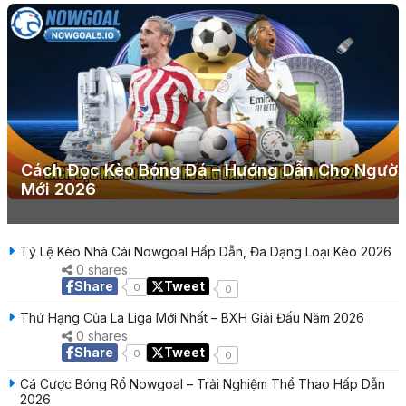
Cách Đọc Kèo Bóng Đá – Hướng Dẫn Cho Người
Mới 2026
Tỷ Lệ Kèo Nhà Cái Nowgoal Hấp Dẫn, Đa Dạng Loại Kèo 2026
0 shares
Share
Tweet
0
0
Thứ Hạng Của La Liga Mới Nhất – BXH Giải Đấu Năm 2026
0 shares
Share
Tweet
0
0
Cá Cược Bóng Rổ Nowgoal – Trải Nghiệm Thể Thao Hấp Dẫn
2026