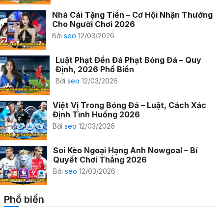
Nhà Cái Tặng Tiền – Cơ Hội Nhận Thưởng
Cho Người Chơi 2026
Bởi
seo
12/03/2026
Luật Phạt Đền Đá Phạt Bóng Đá – Quy
Định, 2026 Phổ Biến
Bởi
seo
12/03/2026
Việt Vị Trong Bóng Đá – Luật, Cách Xác
Định Tình Huống 2026
Bởi
seo
12/03/2026
Soi Kèo Ngoại Hạng Anh Nowgoal – Bí
Quyết Chơi Thắng 2026
Bởi
seo
12/03/2026
Phổ biến