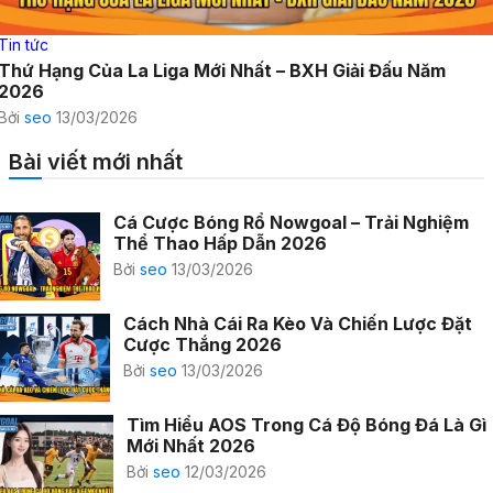
Tin tức
Thứ Hạng Của La Liga Mới Nhất – BXH Giải Đấu Năm
2026
Bởi
seo
13/03/2026
Bài viết mới nhất
Cá Cược Bóng Rổ Nowgoal – Trải Nghiệm
Thể Thao Hấp Dẫn 2026
Bởi
seo
13/03/2026
Cách Nhà Cái Ra Kèo Và Chiến Lược Đặt
Cược Thắng 2026
Bởi
seo
13/03/2026
Tìm Hiểu AOS Trong Cá Độ Bóng Đá Là Gì
Mới Nhất 2026
Bởi
seo
12/03/2026