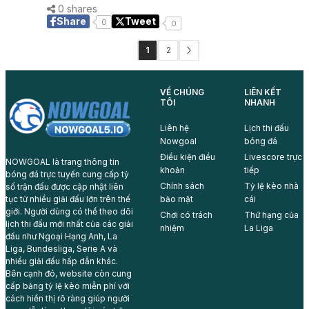
0 shares
Share
Tweet
0
0
2
1
VỀ CHÚNG
LIÊN KẾT
TÔI
NHANH
Liên hệ
Lịch thi đấu
Nowgoal
bóng đá
Điều kiện điều
Livescore trực
NOWGOAL là trang thông tin
khoản
tiếp
bóng đá trực tuyến cung cấp tỷ
Chính sách
Tỷ lệ kèo nhà
số trận đấu được cập nhật liên
bảo mật
cái
tục từ nhiều giải đấu lớn trên thế
giới. Người dùng có thể theo dõi
Chơi có trách
Thứ hạng của
lịch thi đấu mới nhất của các giải
nhiệm
La Liga
đấu như Ngoại Hạng Anh, La
Liga, Bundesliga, Serie A và
nhiều giải đấu hấp dẫn khác.
Bên cạnh đó, website còn cung
cấp bảng tỷ lệ kèo miễn phí với
cách hiển thị rõ ràng giúp người