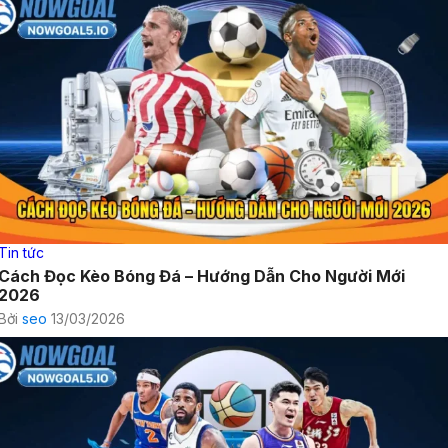
Tin tức
Cách Đọc Kèo Bóng Đá – Hướng Dẫn Cho Người Mới
2026
Bởi
seo
13/03/2026