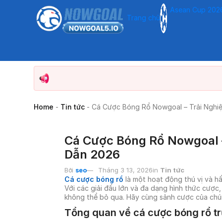
Asean Cup 202
Trang chủ
Home
-
Tin tức
-
Cá Cược Bóng Rổ Nowgoal – Trải Nghi
Cá Cược Bóng Rổ Nowgoal 
Dẫn 2026
Bởi
seo
Tháng 3 13, 2026
in
Tin tức
Cá cược bóng rổ
là một hoạt động thú vị và hấ
Với các giải đấu lớn và đa dạng hình thức cược
không thể bỏ qua. Hãy cùng sảnh cược của chúng 
Tổng quan về cá cược bóng rổ tr