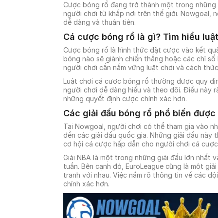
Cược bóng rổ đang trở thành một trong những h
người chơi từ khắp nơi trên thế giới. Nowgoal, 
dễ dàng và thuận tiện.
Cá cược bóng rổ là gì? Tìm hiểu luật
Cược bóng rổ là hình thức đặt cược vào kết quả
bóng nào sẽ giành chiến thắng hoặc các chỉ số 
người chơi cần nắm vững luật chơi và cách thức
Luật chơi cá cược bóng rổ thường được quy địn
người chơi dễ dàng hiểu và theo dõi. Điều này r
những quyết định cược chính xác hơn.
Các giải đấu bóng rổ phổ biến được
Tại Nowgoal, người chơi có thể tham gia vào nhi
đến các giải đấu quốc gia. Những giải đấu này
cơ hội cá cược hấp dẫn cho người chơi cá cược
Giải NBA là một trong những giải đấu lớn nhất và
tuần. Bên cạnh đó, EuroLeague cũng là một giả
tranh với nhau. Việc nắm rõ thông tin về các đ
chính xác hơn.