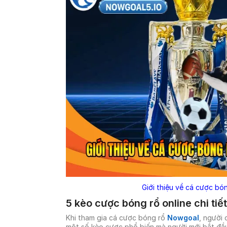
Giới thiệu về cá cược bó
5 kèo cược bóng rổ online chi tiế
Khi tham gia cá cược bóng rổ
Nowgoal
, người 
một số kèo cược phổ biến mà người mới bắt đầu 