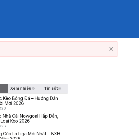
Xem nhiều
Tin sốt
c Kèo Bóng Đá – Hướng Dẫn
ời Mới 2026
026
o Nhà Cái Nowgoal Hấp Dẫn,
Loại Kèo 2026
026
 Của La Liga Mới Nhất – BXH
 Năm 2026