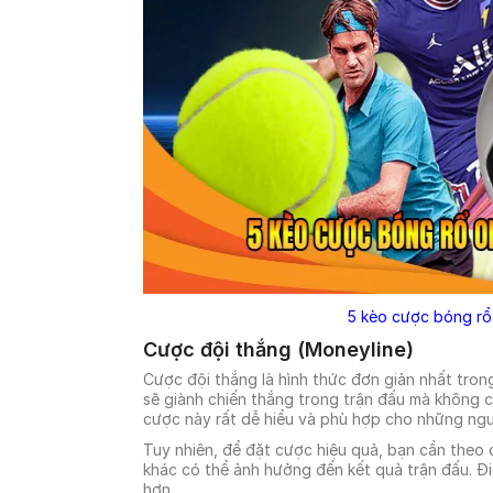
5 kèo cược bóng rổ 
Cược đội thắng (Moneyline)
Cược đội thắng là hình thức đơn giản nhất tron
sẽ giành chiến thắng trong trận đấu mà không c
cược này rất dễ hiểu và phù hợp cho những ngư
Tuy nhiên, để đặt cược hiệu quả, bạn cần theo 
khác có thể ảnh hưởng đến kết quả trận đấu. Đi
hơn.