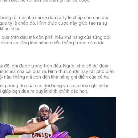
óng rổ, nơi nhà cái sẽ đưa ra tỷ lệ chấp cho các đội
ua tỷ lệ chấp đó. Hình thức cược này giúp tạo ra sự
khác nhau.
t quả trận đấu mà còn phải hiểu khả năng của từng đội.
xác hơn và tăng khả năng chiến thắng trong cá cược
ai đội ghi được trong trận đấu. Người chơi sẽ dự đoán
mức mà nhà cái đưa ra. Hình thức cược này rất phổ biến
ội nào thắng mà còn đến khả năng ghi điểm của cả hai.
õi phong độ của các đội bóng và các chỉ số ghi điểm
ẽ giúp bạn đưa ra quyết định chính xác hơn.