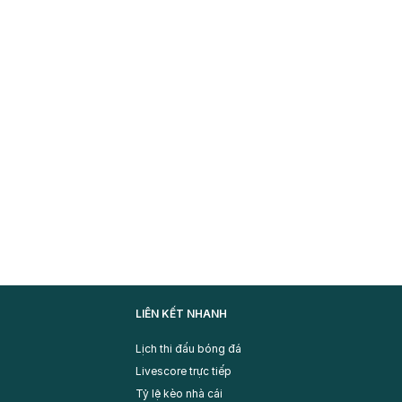
LIÊN KẾT NHANH
Lịch thi đấu bóng đá
Livescore trực tiếp
Tỷ lệ kèo nhà cái