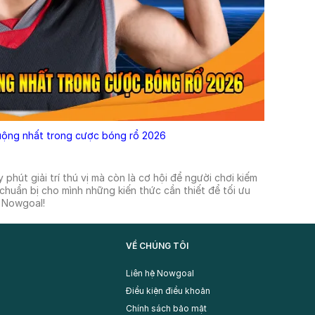
ộng nhất trong cược bóng rổ 2026
phút giải trí thú vị mà còn là cơ hội để người chơi kiếm
chuẩn bị cho mình những kiến thức cần thiết để tối ưu
i Nowgoal!
VỀ CHÚNG TÔI
Liên hệ Nowgoal
Điều kiện điều khoản
Chính sách bảo mật