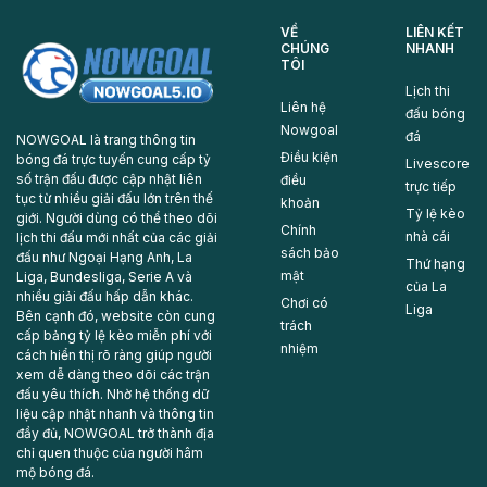
VỀ
LIÊN KẾT
CHÚNG
NHANH
TÔI
Lịch thi
Liên hệ
đấu bóng
Nowgoal
đá
NOWGOAL là trang thông tin
Điều kiện
bóng đá trực tuyến cung cấp tỷ
Livescore
số trận đấu được cập nhật liên
điều
trực tiếp
tục từ nhiều giải đấu lớn trên thế
khoản
Tỷ lệ kèo
giới. Người dùng có thể theo dõi
Chính
nhà cái
lịch thi đấu mới nhất của các giải
sách bảo
đấu như Ngoại Hạng Anh, La
Thứ hạng
mật
Liga, Bundesliga, Serie A và
của La
nhiều giải đấu hấp dẫn khác.
Chơi có
Liga
Bên cạnh đó, website còn cung
trách
cấp bảng tỷ lệ kèo miễn phí với
nhiệm
cách hiển thị rõ ràng giúp người
xem dễ dàng theo dõi các trận
Giới thiệu tổng quan về livescore trực tiếp là gì
đấu yêu thích. Nhờ hệ thống dữ
3 lý do livescore trực tiếp quan trọng?
liệu cập nhật nhanh và thông tin
đầy đủ, NOWGOAL trở thành địa
Livescore trực tiếp trở thành một phần không thể thiếu trong
chỉ quen thuộc của người hâm
cuộc sống của những người yêu thích thể thao, đặc biệt là
mộ bóng đá.