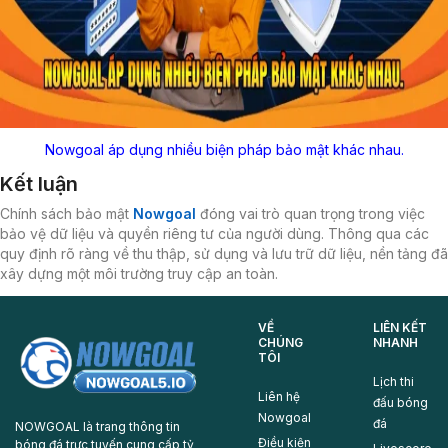
Nowgoal áp dụng nhiều biện pháp bảo mật khác nhau.
Kết luận
Chính sách bảo mật
Nowgoal
đóng vai trò quan trọng trong việc
bảo vệ dữ liệu và quyền riêng tư của người dùng. Thông qua các
quy định rõ ràng về thu thập, sử dụng và lưu trữ dữ liệu, nền tảng đã
xây dựng một môi trường truy cập an toàn.
VỀ
LIÊN KẾT
CHÚNG
NHANH
TÔI
Lịch thi
Liên hệ
đấu bóng
Nowgoal
đá
NOWGOAL là trang thông tin
Điều kiện
bóng đá trực tuyến cung cấp tỷ