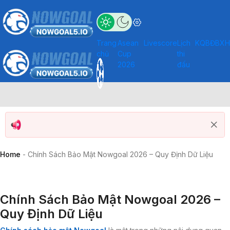
Trang
Asean
Livescore
Lịch
KQBĐ
BXH
chủ
Cup
thi
2026
đấu
Home
-
Chính Sách Bảo Mật Nowgoal 2026 – Quy Định Dữ Liệu
Chính Sách Bảo Mật Nowgoal 2026 –
Quy Định Dữ Liệu